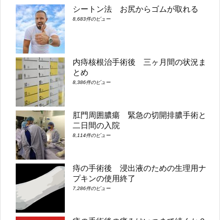
シートン法 お尻からゴムが取れる
8,683件のビュー
内痔核根治手術後 三ヶ月間の状況ま
とめ
8,386件のビュー
肛門周囲膿瘍 緊急の切開排膿手術と
二日間の入院
8,114件のビュー
痔の手術後 浸出液のための生理用ナ
プキンの使用終了
7,286件のビュー