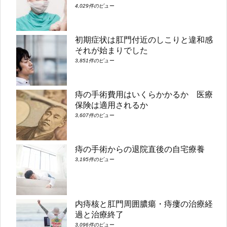
4,029件のビュー
初期症状は肛門付近のしこりと違和感
それが始まりでした
3,851件のビュー
痔の手術費用はいくらかかるか 医療
保険は適用されるか
3,607件のビュー
痔の手術からの退院直後の自宅療養
3,195件のビュー
内痔核と肛門周囲膿瘍・痔瘻の治療経
過と治療終了
3,096件のビュー