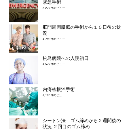
緊急手術
5,277件のビュー
肛門周囲膿瘍の手術から１０日後の状
況
4,703件のビュー
松島病院への入院初日
4,579件のビュー
内痔核根治手術
4,166件のビュー
シートン法 ゴム締めから２週間後の
状況 ２回目のゴム締め