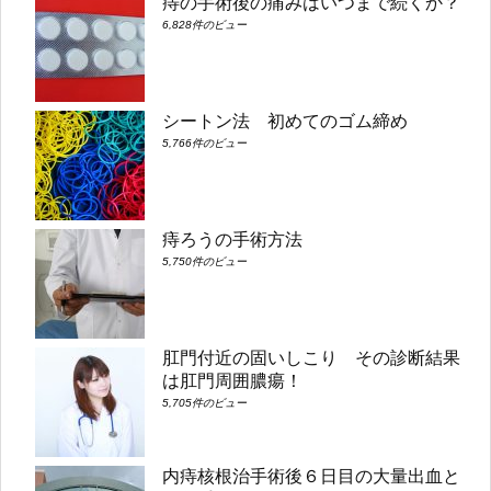
痔の手術後の痛みはいつまで続くか？
6,828件のビュー
シートン法 初めてのゴム締め
5,766件のビュー
痔ろうの手術方法
5,750件のビュー
肛門付近の固いしこり その診断結果
は肛門周囲膿瘍！
5,705件のビュー
内痔核根治手術後６日目の大量出血と